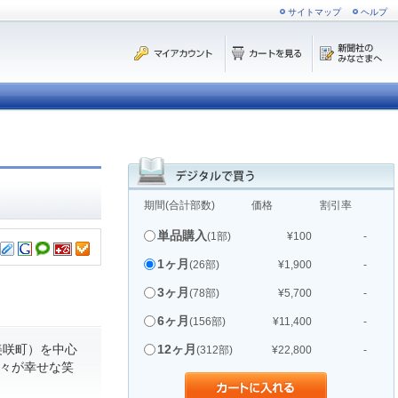
サイトマップ
ヘルプ
期間(合計部数)
価格
割引率
単品購入
(1部)
¥100
-
1ヶ月
(26部)
¥1,900
-
3ヶ月
(78部)
¥5,700
-
6ヶ月
(156部)
¥11,400
-
美咲町）を中心
12ヶ月
(312部)
¥22,800
-
人々が幸せな笑