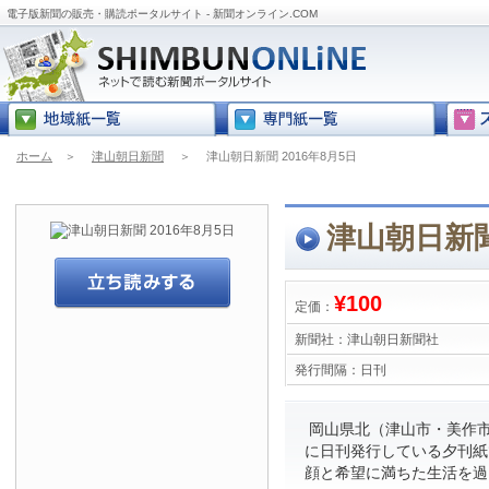
電子版新聞の販売・購読ポータルサイト - 新聞オンライン.COM
ホーム
＞
津山朝日新聞
＞
津山朝日新聞 2016年8月5日
津山朝日新聞
¥100
定価：
新聞社：
津山朝日新聞社
発行間隔：
日刊
岡山県北（津山市・美作市
に日刊発行している夕刊紙
顔と希望に満ちた生活を過