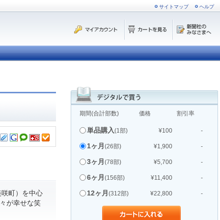
サイトマップ
ヘルプ
期間(合計部数)
価格
割引率
単品購入
(1部)
¥100
-
1ヶ月
(26部)
¥1,900
-
3ヶ月
(78部)
¥5,700
-
6ヶ月
(156部)
¥11,400
-
美咲町）を中心
12ヶ月
(312部)
¥22,800
-
人々が幸せな笑