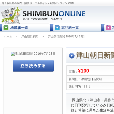
電子版新聞の販売・購読ポータルサイト - 新聞オンライン.COM
ホーム
＞
津山朝日新聞
＞
津山朝日新聞 2016年7月13日
津山朝日新聞 
¥100
定価：
新聞社：
津山朝日新聞社
発行間隔：
日刊
岡山県北（津山市・美作市
に日刊発行している夕刊紙
顔と希望に満ちた生活を過