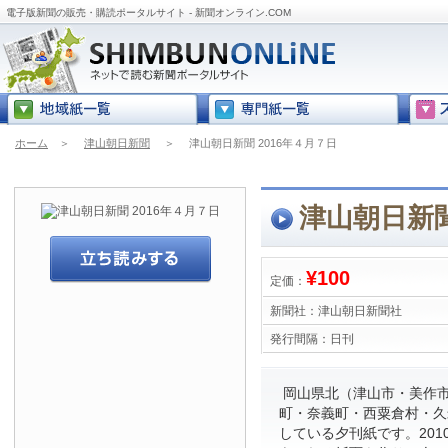
電子版新聞の販売・購読ポータルサイト - 新聞オンライン.COM
ホーム
＞
津山朝日新聞
＞
津山朝日新聞 2016年４月７日
津山朝日新聞
¥100
定価：
新聞社：
津山朝日新聞社
発行間隔：
日刊
岡山県北（津山市・美作
町・奈義町・西粟倉村・久
している夕刊紙です。201