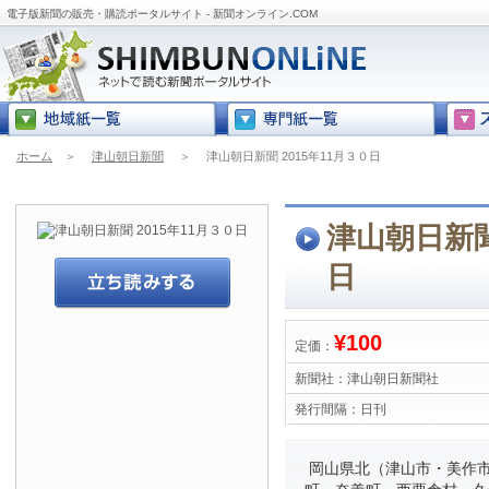
電子版新聞の販売・購読ポータルサイト - 新聞オンライン.COM
ホーム
＞
津山朝日新聞
＞
津山朝日新聞 2015年11月３０日
津山朝日新聞
日
¥100
定価：
新聞社：
津山朝日新聞社
発行間隔：
日刊
岡山県北（津山市・美作