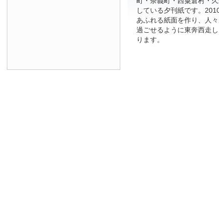
町・奈義町・西粟倉村・久
している夕刊紙です。201
あふれる紙面を作り、人々
過ごせるように東奔西走し
ります。