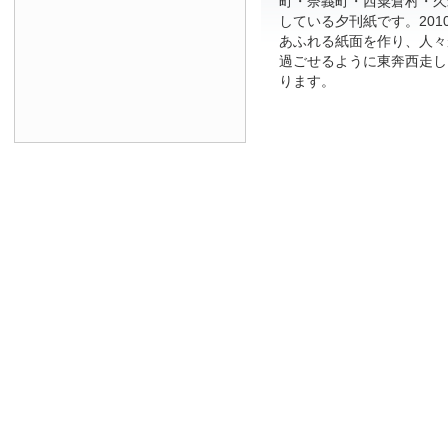
町・奈義町・西粟倉村・久
している夕刊紙です。201
あふれる紙面を作り、人々
過ごせるように東奔西走し
ります。