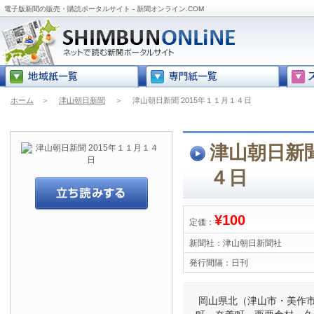
電子版新聞の販売・購読ポータルサイト - 新聞オンライン.COM
ホーム
＞
津山朝日新聞
＞
津山朝日新聞 2015年１１月１４日
津山朝日新聞
４日
¥100
定価：
新聞社：
津山朝日新聞社
発行間隔：
日刊
岡山県北（津山市・美作