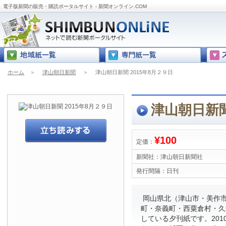
電子版新聞の販売・購読ポータルサイト - 新聞オンライン.COM
ホーム
＞
津山朝日新聞
＞
津山朝日新聞 2015年8月２９日
津山朝日新聞
¥100
定価：
新聞社：
津山朝日新聞社
発行間隔：
日刊
岡山県北（津山市・美作
町・奈義町・西粟倉村・久
している夕刊紙です。201