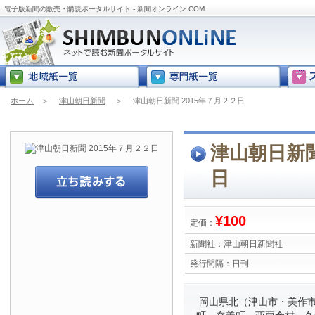
電子版新聞の販売・購読ポータルサイト - 新聞オンライン.COM
ホーム
＞
津山朝日新聞
＞
津山朝日新聞 2015年７月２２日
津山朝日新聞
日
¥100
定価：
新聞社：
津山朝日新聞社
発行間隔：
日刊
岡山県北（津山市・美作