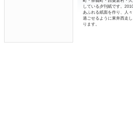
町・奈義町・西粟倉村・久
している夕刊紙です。201
あふれる紙面を作り、人々
過ごせるように東奔西走し
ります。