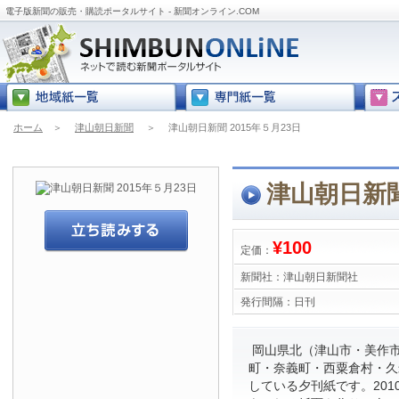
電子版新聞の販売・購読ポータルサイト - 新聞オンライン.COM
ホーム
＞
津山朝日新聞
＞
津山朝日新聞 2015年５月23日
津山朝日新聞
¥100
定価：
新聞社：
津山朝日新聞社
発行間隔：
日刊
岡山県北（津山市・美作
町・奈義町・西粟倉村・久
している夕刊紙です。201