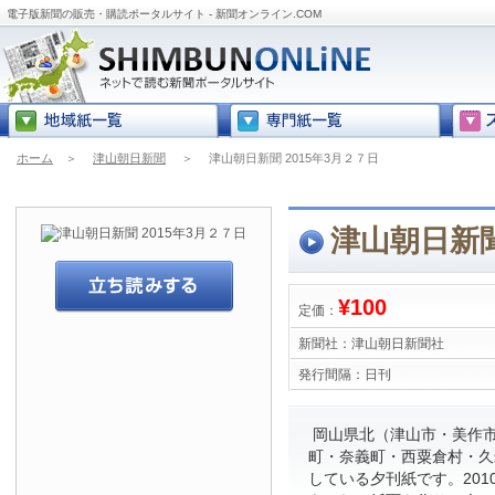
電子版新聞の販売・購読ポータルサイト - 新聞オンライン.COM
ホーム
＞
津山朝日新聞
＞
津山朝日新聞 2015年3月２７日
津山朝日新聞
¥100
定価：
新聞社：
津山朝日新聞社
発行間隔：
日刊
岡山県北（津山市・美作
町・奈義町・西粟倉村・久
している夕刊紙です。201