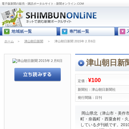
電子版新聞の販売・購読ポータルサイト - 新聞オンライン.COM
ホーム
＞
津山朝日新聞
＞
津山朝日新聞 2015年２月6日
津山朝日新聞
¥100
定価：
新聞社：
津山朝日新聞社
発行間隔：
日刊
岡山県北（津山市・美作
町・奈義町・西粟倉村・久
している夕刊紙です。201