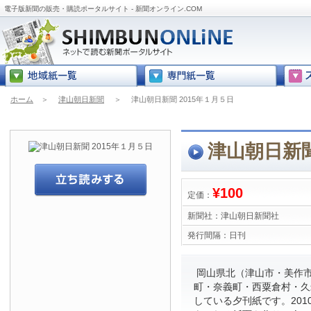
電子版新聞の販売・購読ポータルサイト - 新聞オンライン.COM
ホーム
＞
津山朝日新聞
＞
津山朝日新聞 2015年１月５日
津山朝日新聞
¥100
定価：
新聞社：
津山朝日新聞社
発行間隔：
日刊
岡山県北（津山市・美作
町・奈義町・西粟倉村・久
している夕刊紙です。201