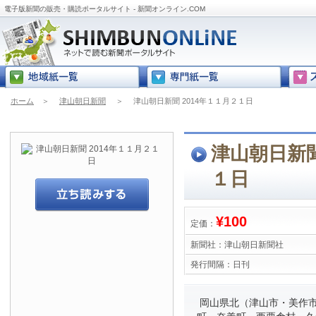
電子版新聞の販売・購読ポータルサイト - 新聞オンライン.COM
ホーム
＞
津山朝日新聞
＞
津山朝日新聞 2014年１１月２１日
津山朝日新聞
１日
¥100
定価：
新聞社：
津山朝日新聞社
発行間隔：
日刊
岡山県北（津山市・美作