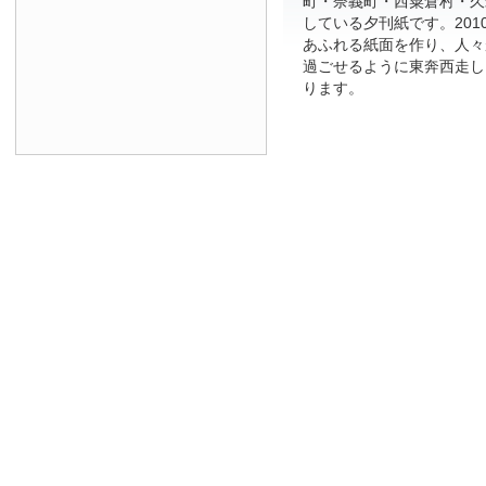
町・奈義町・西粟倉村・久
している夕刊紙です。201
あふれる紙面を作り、人々
過ごせるように東奔西走し
ります。