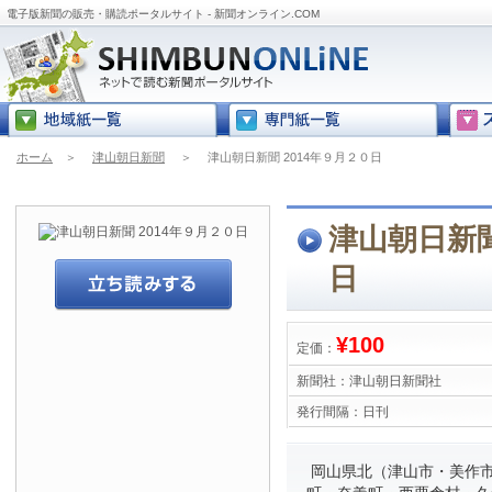
電子版新聞の販売・購読ポータルサイト - 新聞オンライン.COM
ホーム
＞
津山朝日新聞
＞
津山朝日新聞 2014年９月２０日
津山朝日新聞
日
¥100
定価：
新聞社：
津山朝日新聞社
発行間隔：
日刊
岡山県北（津山市・美作