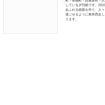
町・奈義町・西粟倉村・久
している夕刊紙です。201
あふれる紙面を作り、人々
過ごせるように東奔西走し
ります。