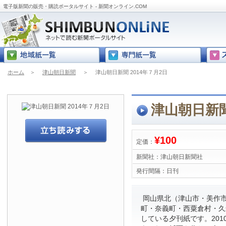
電子版新聞の販売・購読ポータルサイト - 新聞オンライン.COM
ホーム
＞
津山朝日新聞
＞
津山朝日新聞 2014年７月2日
津山朝日新聞
¥100
定価：
新聞社：
津山朝日新聞社
発行間隔：
日刊
岡山県北（津山市・美作
町・奈義町・西粟倉村・久
している夕刊紙です。201