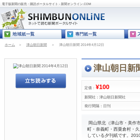
電子版新聞の販売・購読ポータルサイト - 新聞オンライン.COM
ホーム
＞
津山朝日新聞
＞
津山朝日新聞 2014年4月12日
津山朝日新聞 
¥100
定価：
新聞社：
津山朝日新聞社
発行間隔：
日刊
岡山県北（津山市・美作
町・奈義町・西粟倉村・久
している夕刊紙です。201