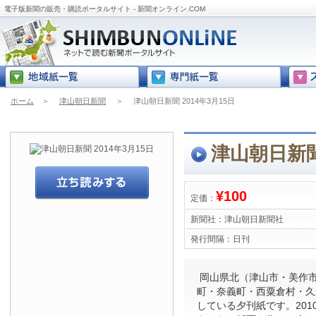
電子版新聞の販売・購読ポータルサイト - 新聞オンライン.COM
ホーム
＞
津山朝日新聞
＞
津山朝日新聞 2014年3月15日
津山朝日新聞 
¥100
定価：
新聞社：
津山朝日新聞社
発行間隔：
日刊
岡山県北（津山市・美作
町・奈義町・西粟倉村・久
している夕刊紙です。201