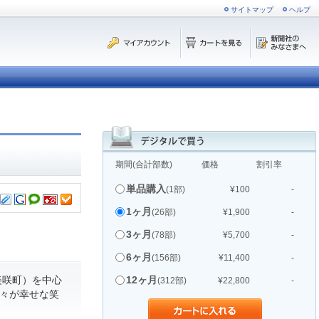
サイトマップ
ヘルプ
期間(合計部数)
価格
割引率
単品購入
(1部)
¥100
-
1ヶ月
(26部)
¥1,900
-
3ヶ月
(78部)
¥5,700
-
6ヶ月
(156部)
¥11,400
-
美咲町）を中心
12ヶ月
(312部)
¥22,800
-
人々が幸せな笑