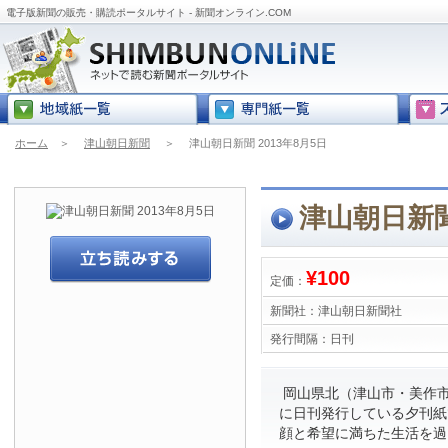
電子版新聞の販売・購読ポータルサイト - 新聞オンライン.COM
ホーム
＞
津山朝日新聞
＞
津山朝日新聞 2013年8月5日
津山朝日新聞
¥100
定価：
新聞社：
津山朝日新聞社
発行間隔：
日刊
岡山県北（津山市・美作市
に日刊発行している夕刊紙
顔と希望に満ちた生活を過