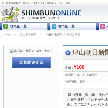
電子版新聞の販売・購読ポータルサイト - 新聞オンライン.COM
ホーム
＞
津山朝日新聞
＞
津山朝日新聞 2013年3月28日
津山朝日新聞 
¥100
定価：
新聞社：
津山朝日新聞社
発行間隔：
日刊
岡山県北（津山市・美作市
に日刊発行している夕刊紙
顔と希望に満ちた生活を過