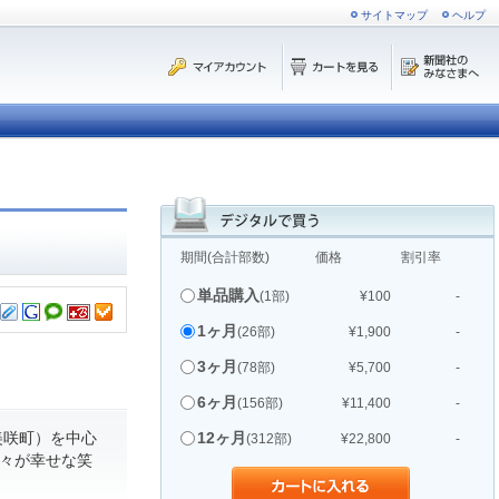
サイトマップ
ヘルプ
期間(合計部数)
価格
割引率
単品購入
(1部)
¥100
-
1ヶ月
(26部)
¥1,900
-
3ヶ月
(78部)
¥5,700
-
6ヶ月
(156部)
¥11,400
-
美咲町）を中心
12ヶ月
(312部)
¥22,800
-
人々が幸せな笑