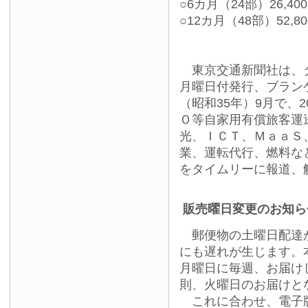
○6カ月（24部）26,40
○12カ月（48部）52,8
東京交通新聞社は、タ
月曜日付発行、ブランケ
（昭和35年）9月で、
Ｏ等自家用有償旅客運
光、ＩＣＴ、ＭａａＳ
業、運転代行、燃料な
をタイムリーに報道、
販売曜日変更のお知ら
郵便物の土曜日配達が
にも遅れが生じます。
月曜日に毎週、お届け
則、火曜日のお届けと
これに合わせ、電子版