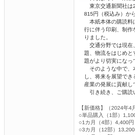
東京交通新聞社は2
815円（税込み）か
本紙本体の購読料は
行に伴う印刷、制作
りました。
交通分野では現在、
題、物流をはじめと
題がより切実になっ
そのような中で、本
し、将来を展望でき
産業の発展に貢献し
引き続き、ご購読い
【新価格】（2024年4
○単品購入（1部）1,10
○1カ月（4部）4,400円
○3カ月（12部）13,20