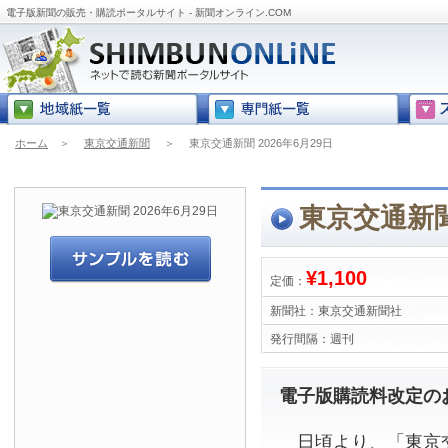
電子版新聞の販売・購読ポータルサイト - 新聞オンライン.COM
ホーム
＞
東京交通新聞
＞
東京交通新聞 2026年6月29日
東京交通新聞 
¥1,100
定価：
新聞社：
東京交通新聞社
発行間隔：
週刊
電子版購読料改定の
日頃より、「東京交