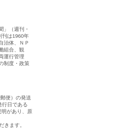
聞」（週刊・
刊は1960年
、自治体、ＮＰ
働組合、観
両運行管理
の制度・政策
種郵便）の発送
発行日である
説明があり、原
だきます
。