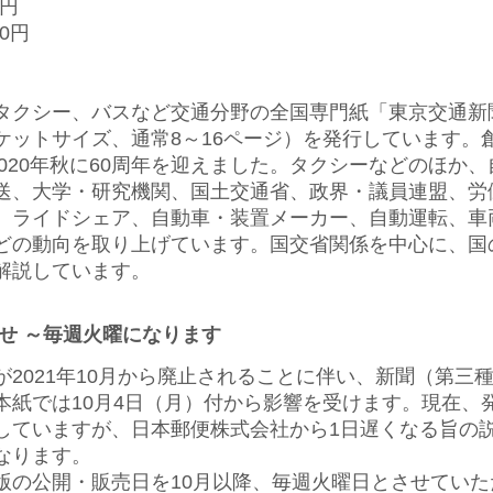
0円
00円
クシー、バスなど交通分野の全国専門紙「東京交通新
ットサイズ、通常8～16ページ）を発行しています。創
2020年秋に60周年を迎えました。タクシーなどのほか
送、大学・研究機関、国土交通省、政界・議員連盟、労
、ライドシェア、自動車・装置メーカー、自動運転、車
どの動向を取り上げています。国交省関係を中心に、国
解説しています。
せ ～毎週火曜になります
2021年10月から廃止されることに伴い、新聞（第三
本紙では10月4日（月）付から影響を受けます。現在、
していますが、日本郵便株式会社から1日遅くなる旨の
なります。
の公開・販売日を10月以降、毎週火曜日とさせていた