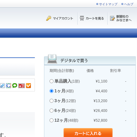
サイトマップ
ヘルプ
期間(合計部数)
価格
割引率
単品購入
(1部)
¥1,100
-
1ヶ月
(4部)
¥4,400
-
3ヶ月
(12部)
¥13,200
-
6ヶ月
(24部)
¥26,400
-
12ヶ月
(48部)
¥52,800
-
す。