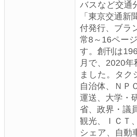
バスなど交通
「東京交通新
付発行、ブラ
常8～16ペー
す。創刊は19
月で、2020
ました。タク
自治体、ＮＰ
運送、大学・
省、政界・議
観光、ＩＣＴ
シェア、自動