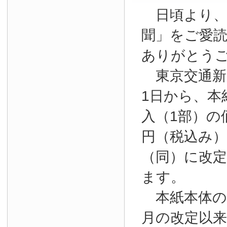
日頃より、
聞」をご愛
ありがとう
東京交通新聞
1日から、本
入（1部）の
円（税込み）か
（同）に改
ます。
本紙本体の購
月の改定以来