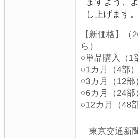
ますよう、
し上げます
【新価格】（2
ら）
○単品購入（1部
○1カ月（4部）4
○3カ月（12部）
○6カ月（24部）
○12カ月（48部
東京交通新聞