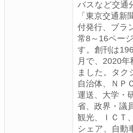
バスなど交通
「東京交通新
付発行、ブラ
常8～16ペー
す。創刊は19
月で、2020
ました。タク
自治体、ＮＰ
運送、大学・
省、政界・議
観光、ＩＣＴ
シェア、自動