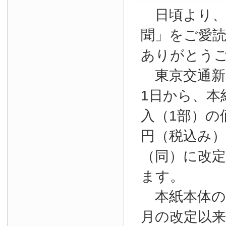
日頃より、
聞」をご愛
ありがとう
東京交通新聞
1日から、本
入（1部）の
円（税込み）か
（同）に改
ます。
本紙本体の購
月の改定以来