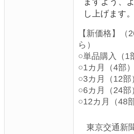
ますよう、
し上げます
【新価格】（2
ら）
○単品購入（1部
○1カ月（4部）4
○3カ月（12部）
○6カ月（24部）
○12カ月（48部
東京交通新聞