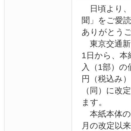
日頃より、
聞」をご愛
ありがとう
東京交通新聞
1日から、本
入（1部）の
円（税込み）か
（同）に改
ます。
本紙本体の購
月の改定以来