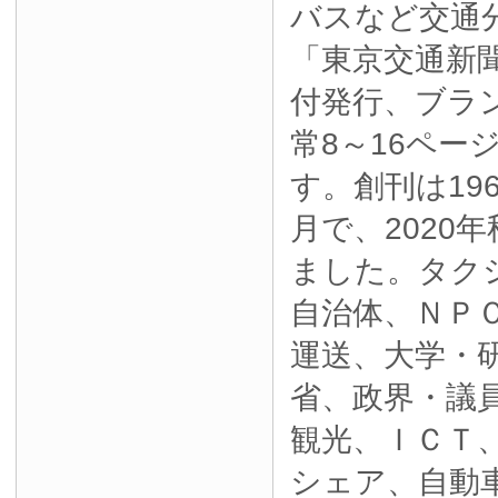
バスなど交通
「東京交通新
付発行、ブラ
常8～16ペー
す。創刊は19
月で、2020
ました。タク
自治体、ＮＰ
運送、大学・
省、政界・議
観光、ＩＣＴ
シェア、自動