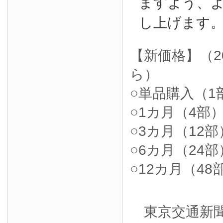
ますよう、
し上げます
【新価格】（2
ら）
○単品購入（1部
○1カ月（4部）4
○3カ月（12部）
○6カ月（24部）
○12カ月（48部
東京交通新聞