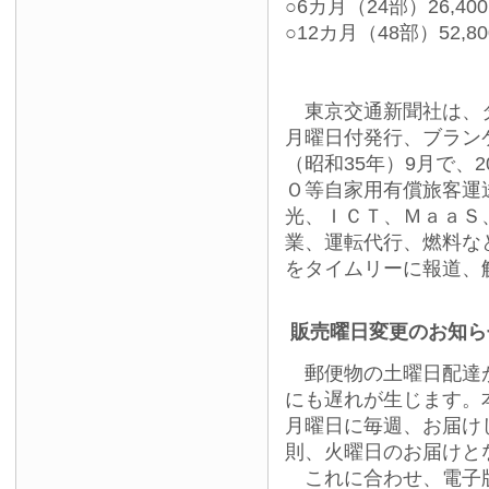
○6カ月（24部）26,40
○12カ月（48部）52,8
東京交通新聞社は、タ
月曜日付発行、ブランケ
（昭和35年）9月で、
Ｏ等自家用有償旅客運
光、ＩＣＴ、ＭａａＳ
業、運転代行、燃料な
をタイムリーに報道、
販売曜日変更のお知ら
郵便物の土曜日配達が
にも遅れが生じます。
月曜日に毎週、お届け
則、火曜日のお届けと
これに合わせ、電子版