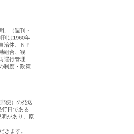
聞」（週刊・
刊は1960年
、自治体、ＮＰ
働組合、観
両運行管理
の制度・政策
種郵便）の発送
発行日である
説明があり、原
だきます
。