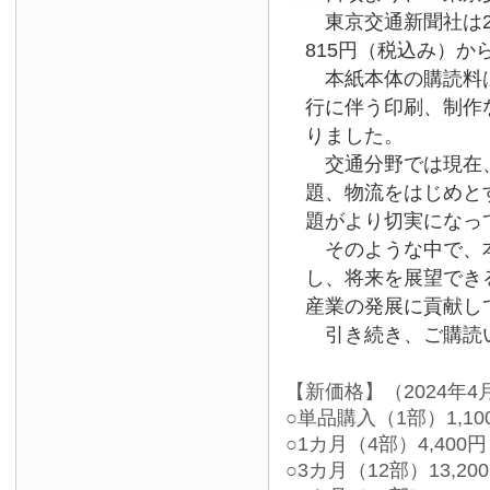
東京交通新聞社は2
815円（税込み）か
本紙本体の購読料は
行に伴う印刷、制作
りました。
交通分野では現在、
題、物流をはじめと
題がより切実になっ
そのような中で、本
し、将来を展望でき
産業の発展に貢献し
引き続き、ご購読い
【新価格】（2024年4
○単品購入（1部）1,10
○1カ月（4部）4,400円
○3カ月（12部）13,20