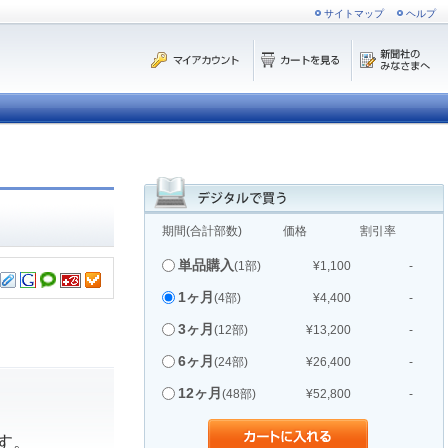
サイトマップ
ヘルプ
期間(合計部数)
価格
割引率
単品購入
(1部)
¥1,100
-
1ヶ月
(4部)
¥4,400
-
3ヶ月
(12部)
¥13,200
-
6ヶ月
(24部)
¥26,400
-
12ヶ月
(48部)
¥52,800
-
す。