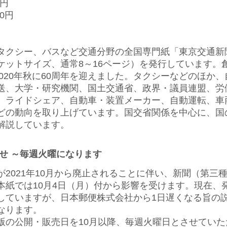
0円
00円
クシー、バスなど交通分野の全国専門紙「東京交通新
ットサイズ、通常8～16ページ）を発行しています。創
2020年秋に60周年を迎えました。タクシーなどのほか
送、大学・研究機関、国土交通省、政界・議員連盟、労
、ライドシェア、自動車・装置メーカー、自動運転、車
どの動向を取り上げています。国交省関係を中心に、国
解説しています。
せ ～毎週火曜になります
2021年10月から廃止されることに伴い、新聞（第三
本紙では10月4日（月）付から影響を受けます。現在、
していますが、日本郵便株式会社から1日遅くなる旨の
なります。
の公開・販売日を10月以降、毎週火曜日とさせていた