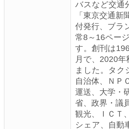
バスなど交通
「東京交通新
付発行、ブラ
常8～16ペー
す。創刊は19
月で、2020
ました。タク
自治体、ＮＰ
運送、大学・
省、政界・議
観光、ＩＣＴ
シェア、自動