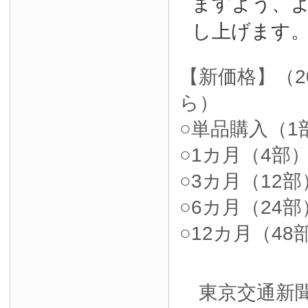
ますよう、
し上げます
【新価格】（2
ら）
○単品購入（1部
○1カ月（4部）4
○3カ月（12部）
○6カ月（24部）
○12カ月（48部
東京交通新聞