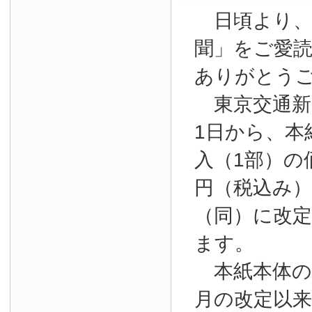
日頃より、
聞」をご愛
ありがとう
東京交通新聞
1日から、本
入（1部）の
円（税込み）か
（同）に改
ます。
本紙本体の購
月の改定以来