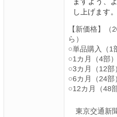
ますよう、
し上げます
【新価格】（2
ら）
○単品購入（1部
○1カ月（4部）4
○3カ月（12部）
○6カ月（24部）
○12カ月（48部
東京交通新聞