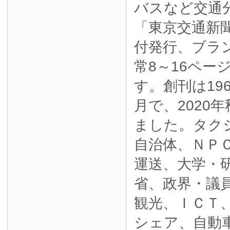
バスなど交通
「東京交通新
付発行、ブラ
常8～16ペー
す。創刊は19
月で、2020
ました。タク
自治体、ＮＰ
運送、大学・
省、政界・議
観光、ＩＣＴ
シェア、自動