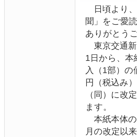
日頃より、
聞」をご愛
ありがとう
東京交通新聞
1日から、本
入（1部）の
円（税込み）か
（同）に改
ます。
本紙本体の購
月の改定以来