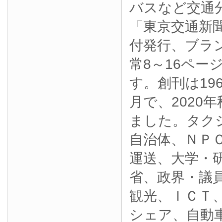
バスなど交通
「東京交通新
付発行、ブラ
常8～16ペー
す。創刊は19
月で、2020
ました。タク
自治体、ＮＰ
運送、大学・
省、政界・議
観光、ＩＣＴ
シェア、自動