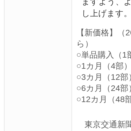
ますよう、
し上げます
【新価格】（2
ら）
○単品購入（1部
○1カ月（4部）4
○3カ月（12部）
○6カ月（24部）
○12カ月（48部
東京交通新聞