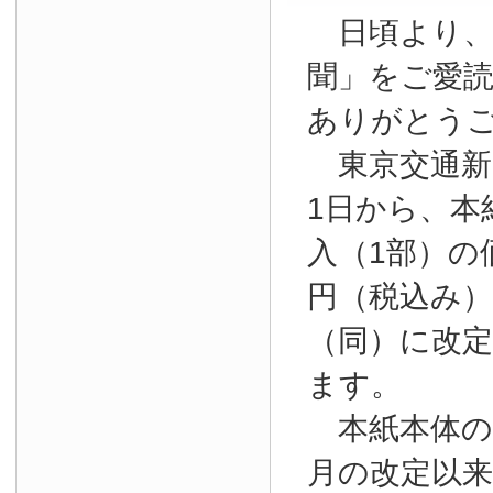
日頃より、
聞」をご愛
ありがとう
東京交通新聞
1日から、本
入（1部）の
円（税込み）か
（同）に改
ます。
本紙本体の購
月の改定以来