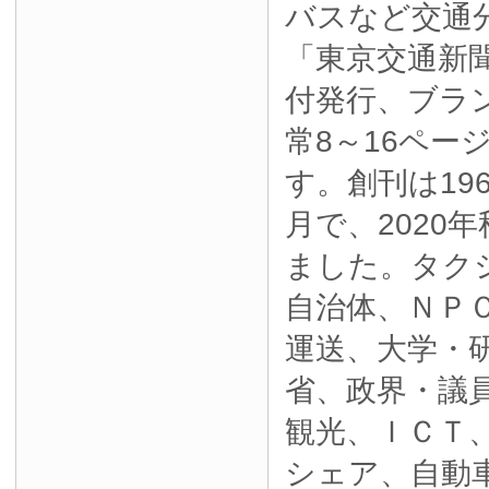
バスなど交通
「東京交通新
付発行、ブラ
常8～16ペー
す。創刊は19
月で、2020
ました。タク
自治体、ＮＰ
運送、大学・
省、政界・議
観光、ＩＣＴ
シェア、自動