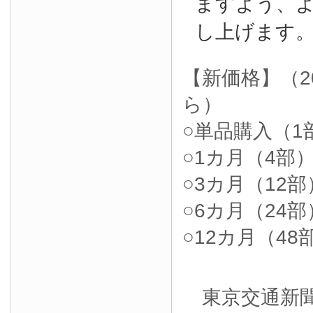
ますよう、
し上げます
【新価格】（2
ら）
○単品購入（1部
○1カ月（4部）4
○3カ月（12部）
○6カ月（24部）
○12カ月（48部
東京交通新聞