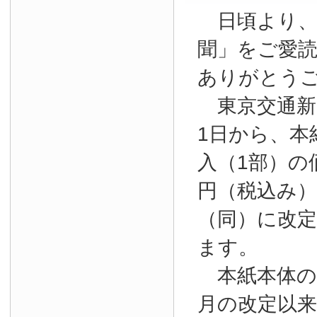
日頃より、
聞」をご愛
ありがとう
東京交通新聞
1日から、本
入（1部）の
円（税込み）か
（同）に改
ます。
本紙本体の購
月の改定以来