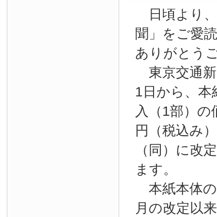
日頃より、
聞」をご愛
ありがとう
東京交通新聞
1日から、本
入（1部）の
円（税込み）か
（同）に改
ます。
本紙本体の購
月の改定以来