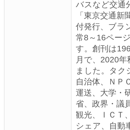
バスなど交通
「東京交通新
付発行、ブラ
常8～16ペー
す。創刊は19
月で、2020
ました。タク
自治体、ＮＰ
運送、大学・
省、政界・議
観光、ＩＣＴ
シェア、自動