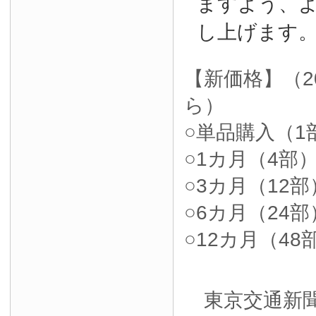
ますよう、
し上げます
【新価格】（2
ら）
○単品購入（1部
○1カ月（4部）4
○3カ月（12部）
○6カ月（24部）
○12カ月（48部
東京交通新聞