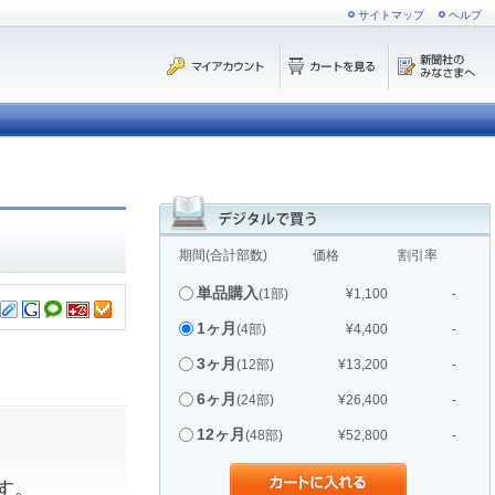
サイトマップ
ヘルプ
期間(合計部数)
価格
割引率
単品購入
(1部)
¥1,100
-
1ヶ月
(4部)
¥4,400
-
3ヶ月
(12部)
¥13,200
-
6ヶ月
(24部)
¥26,400
-
12ヶ月
(48部)
¥52,800
-
す。