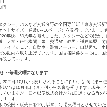
0円
00円
クシー、バスなど交通分野の全国専門紙「東京交通新
ットサイズ、通常8～16ページ）を発行しています。創
2020年秋に60周年を迎えました。タクシーなどのほか
送、大学・研究機関、国土交通省、政界・議員連盟、労
、ライドシェア、自動車・装置メーカー、自動運転、車
どの動向を取り上げています。国交省関係を中心に、国
解説しています。
せ ～毎週火曜になります
2021年10月から廃止されることに伴い、新聞（第三
本紙では10月4日（月）付から影響を受けます。現在、
していますが、日本郵便株式会社から1日遅くなる旨の
なります。
の公開・販売日を10月以降、毎週火曜日とさせていた