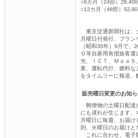
○6カ月（24部）26,40
○12カ月（48部）52,8
東京交通新聞社は、タ
月曜日付発行、ブランケ
（昭和35年）9月で、
Ｏ等自家用有償旅客運
光、ＩＣＴ、ＭａａＳ
業、運転代行、燃料な
をタイムリーに報道、
販売曜日変更のお知ら
郵便物の土曜日配達が
にも遅れが生じます。
月曜日に毎週、お届け
則、火曜日のお届けと
これに合わせ、電子版