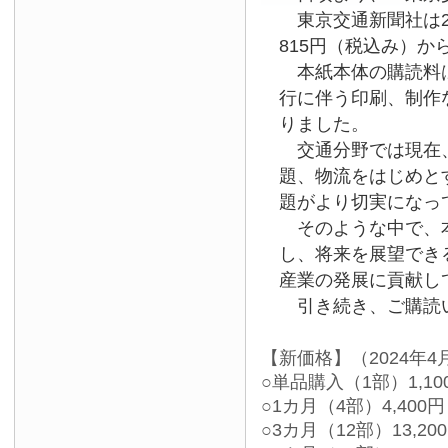
東京交通新聞社は2
815円（税込み）か
本紙本体の購読料は
行に伴う印刷、制作
りました。
交通分野では現在、
題、物流をはじめと
題がより切実になっ
そのような中で、本
し、将来を展望でき
産業の発展に貢献し
引き続き、ご購読い
【新価格】（2024年4
○単品購入（1部）1,10
○1カ月（4部）4,400円
○3カ月（12部）13,20