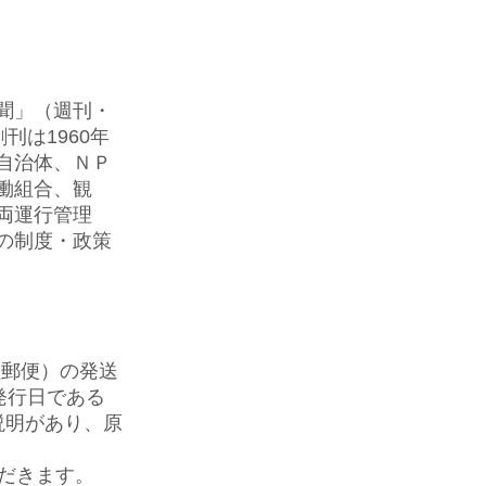
聞」（週刊・
刊は1960年
、自治体、ＮＰ
働組合、観
両運行管理
の制度・政策
種郵便）の発送
発行日である
説明があり、原
だきます
。