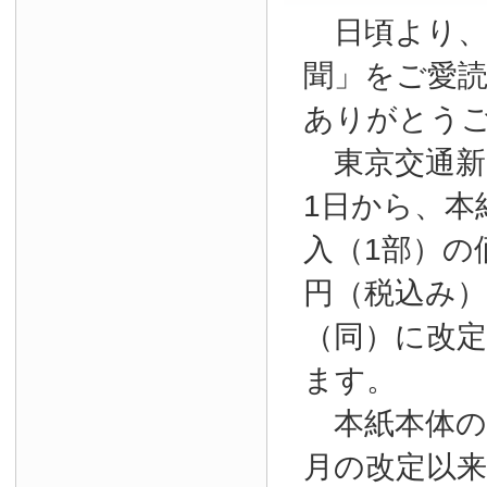
日頃より、
聞」をご愛
ありがとう
東京交通新聞
1日から、本
入（1部）の
円（税込み）か
（同）に改
ます。
本紙本体の購
月の改定以来