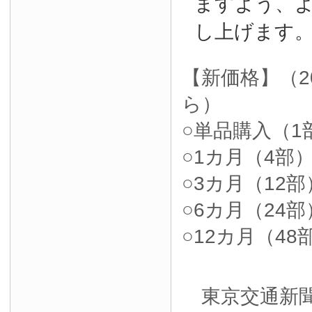
ますよう、
し上げます
【新価格】（2
ら）
○単品購入（1部
○1カ月（4部）4
○3カ月（12部）
○6カ月（24部）
○12カ月（48部
東京交通新聞