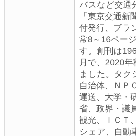
バスなど交通
「東京交通新
付発行、ブラ
常8～16ペー
す。創刊は19
月で、2020
ました。タク
自治体、ＮＰ
運送、大学・
省、政界・議
観光、ＩＣＴ
シェア、自動