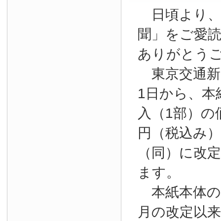
日頃より、
聞」をご愛
ありがとう
東京交通新聞
1日から、本
入（1部）の
円（税込み）か
（同）に改
ます。
本紙本体の購
月の改定以来