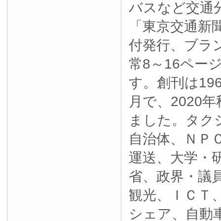
バスなど交通
「東京交通新
付発行、ブラ
常8～16ペー
す。創刊は19
月で、2020
ました。タク
自治体、ＮＰ
運送、大学・
省、政界・議
観光、ＩＣＴ
シェア、自動