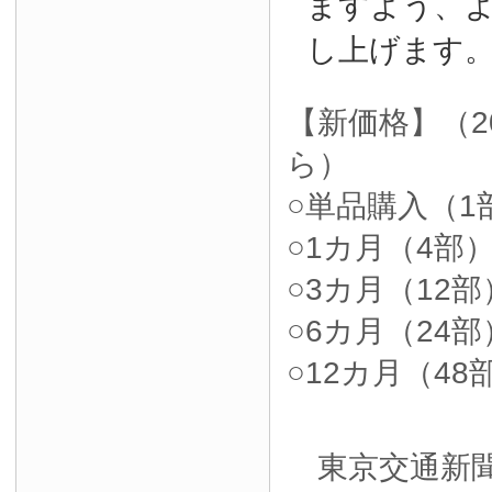
ますよう、
し上げます
【新価格】（2
ら）
○単品購入（1部
○1カ月（4部）4
○3カ月（12部）
○6カ月（24部）
○12カ月（48部
東京交通新聞