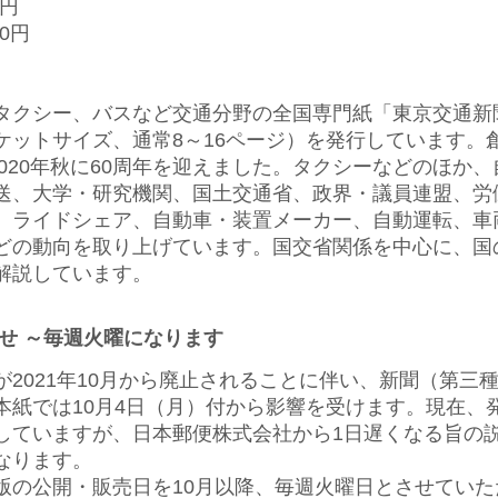
0円
00円
クシー、バスなど交通分野の全国専門紙「東京交通新
ットサイズ、通常8～16ページ）を発行しています。創
2020年秋に60周年を迎えました。タクシーなどのほか
送、大学・研究機関、国土交通省、政界・議員連盟、労
、ライドシェア、自動車・装置メーカー、自動運転、車
どの動向を取り上げています。国交省関係を中心に、国
解説しています。
せ ～毎週火曜になります
2021年10月から廃止されることに伴い、新聞（第三
本紙では10月4日（月）付から影響を受けます。現在、
していますが、日本郵便株式会社から1日遅くなる旨の
なります。
の公開・販売日を10月以降、毎週火曜日とさせていた