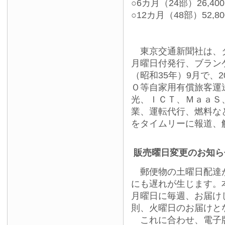
○6カ月（24部）26,40
○12カ月（48部）52,8
東京交通新聞社は、タ
月曜日付発行、ブランケ
（昭和35年）9月で、
Ｏ等自家用有償旅客運
光、ＩＣＴ、ＭａａＳ
業、運転代行、燃料な
をタイムリーに報道、
販売曜日変更のお知ら
郵便物の土曜日配達が
にも遅れが生じます。
月曜日に毎週、お届け
則、火曜日のお届けと
これに合わせ、電子版