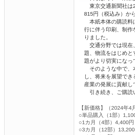
東京交通新聞社は2
815円（税込み）か
本紙本体の購読料は
行に伴う印刷、制作
りました。
交通分野では現在、
題、物流をはじめと
題がより切実になっ
そのような中で、本
し、将来を展望でき
産業の発展に貢献し
引き続き、ご購読い
【新価格】（2024年4
○単品購入（1部）1,10
○1カ月（4部）4,400円
○3カ月（12部）13,20