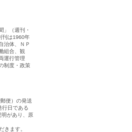
聞」（週刊・
刊は1960年
、自治体、ＮＰ
働組合、観
両運行管理
の制度・政策
種郵便）の発送
発行日である
説明があり、原
だきます
。