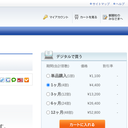
サイトマップ
ヘルプ
期間(合計部数)
価格
割引率
単品購入
(1部)
¥1,100
-
1ヶ月
(4部)
¥4,400
-
3ヶ月
(12部)
¥13,200
-
6ヶ月
(24部)
¥26,400
-
12ヶ月
(48部)
¥52,800
-
す。