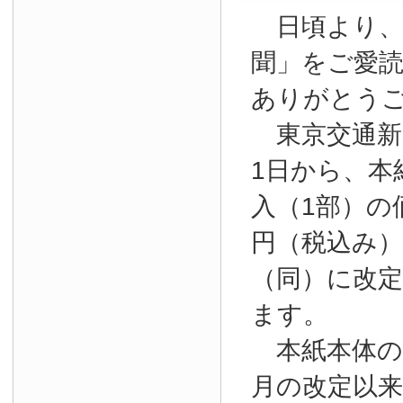
日頃より、
聞」をご愛
ありがとう
東京交通新聞
1日から、本
入（1部）の
円（税込み）か
（同）に改
ます。
本紙本体の購
月の改定以来