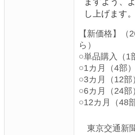
ますよう、
し上げます
【新価格】（2
ら）
○単品購入（1部
○1カ月（4部）4
○3カ月（12部）
○6カ月（24部）
○12カ月（48部
東京交通新聞