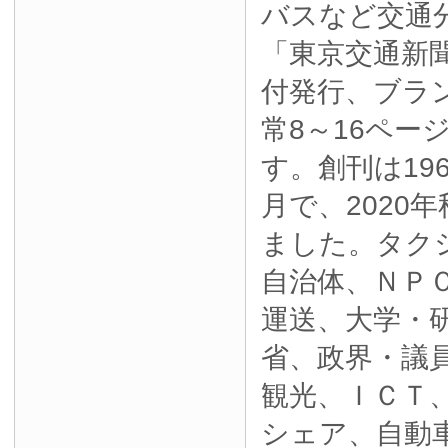
バスなど交通
「東京交通新
付発行、ブラ
常8～16ペー
す。創刊は19
月で、2020
ました。タク
自治体、ＮＰ
運送、大学・
省、政界・議
観光、ＩＣＴ
シェア、自動