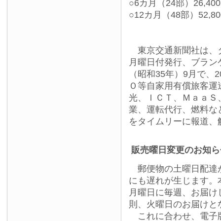
○6カ月（24部）26,40
○12カ月（48部）52,8
東京交通新聞社は、タ
月曜日付発行、ブランケ
（昭和35年）9月で、
Ｏ等自家用有償旅客運
光、ＩＣＴ、ＭａａＳ
業、運転代行、燃料な
をタイムリーに報道、
販売曜日変更のお知ら
郵便物の土曜日配達が
にも遅れが生じます。
月曜日に毎週、お届け
則、火曜日のお届けと
これに合わせ、電子版