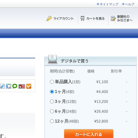
サイトマップ
ヘルプ
期間(合計部数)
価格
割引率
単品購入
(1部)
¥1,100
-
1ヶ月
(4部)
¥4,400
-
3ヶ月
(12部)
¥13,200
-
6ヶ月
(24部)
¥26,400
-
12ヶ月
(48部)
¥52,800
-
す。