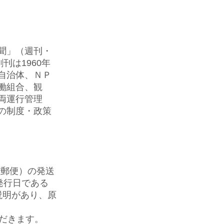
聞」（週刊・
刊は1960年
、自治体、ＮＰ
働組合、観
両運行管理
の制度・政策
種郵便）の発送
発行日である
説明があり、原
だきます
。