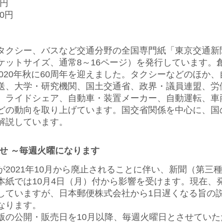
0円
00円
クシー、バスなど交通分野の全国専門紙「東京交通新
ットサイズ、通常8～16ページ）を発行しています。創
2020年秋に60周年を迎えました。タクシーなどのほか
送、大学・研究機関、国土交通省、政界・議員連盟、労
、ライドシェア、自動車・装置メーカー、自動運転、車
どの動向を取り上げています。国交省関係を中心に、国
解説しています。
せ ～毎週火曜になります
2021年10月から廃止されることに伴い、新聞（第三
本紙では10月4日（月）付から影響を受けます。現在、
していますが、日本郵便株式会社から1日遅くなる旨の
なります。
の公開・販売日を10月以降、毎週火曜日とさせていた