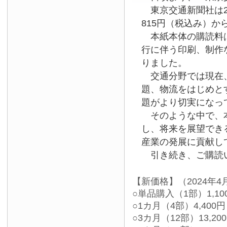
東京交通新聞社は2
815円（税込み）か
本紙本体の購読料は
行に伴う印刷、制作
りました。
交通分野では現在、
題、物流をはじめと
題がより切実になっ
そのような中で、本
し、将来を展望でき
産業の発展に貢献し
引き続き、ご購読い
【新価格】（2024年4
○単品購入（1部）1,10
○1カ月（4部）4,400円
○3カ月（12部）13,20