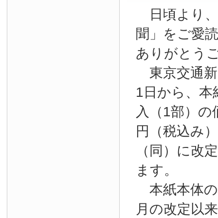
日頃より、
聞」をご愛
ありがとう
東京交通新聞
1日から、本
入（1部）の
円（税込み）か
（同）に改
ます。
本紙本体の購
月の改定以来