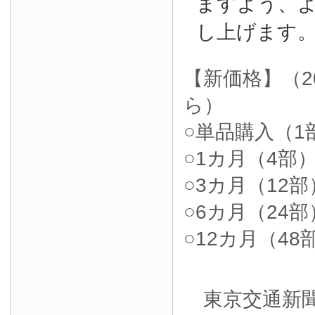
ますよう、
し上げます
【新価格】（2
ら）
○単品購入（1部
○1カ月（4部）4
○3カ月（12部）
○6カ月（24部）
○12カ月（48部
東京交通新聞