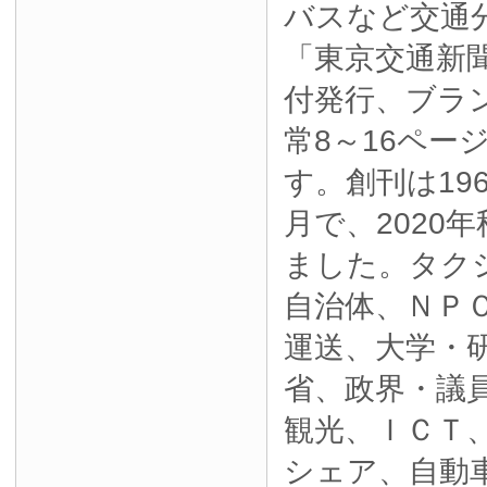
バスなど交通
「東京交通新
付発行、ブラ
常8～16ペー
す。創刊は19
月で、2020
ました。タク
自治体、ＮＰ
運送、大学・
省、政界・議
観光、ＩＣＴ
シェア、自動