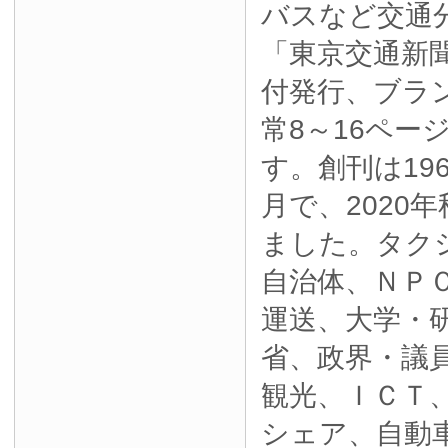
バスなど交通
「東京交通新
付発行、ブラ
常8～16ペー
す。創刊は19
月で、2020
ました。タク
自治体、ＮＰ
運送、大学・
省、政界・議
観光、ＩＣＴ
シェア、自動