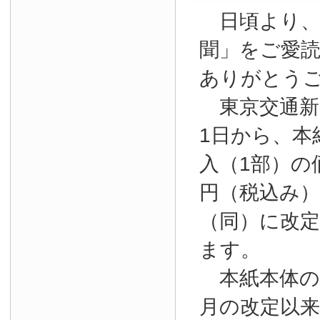
日頃より、
聞」をご愛
ありがとう
東京交通新聞
1日から、本
入（1部）の
円（税込み）か
（同）に改
ます。
本紙本体の購
月の改定以来