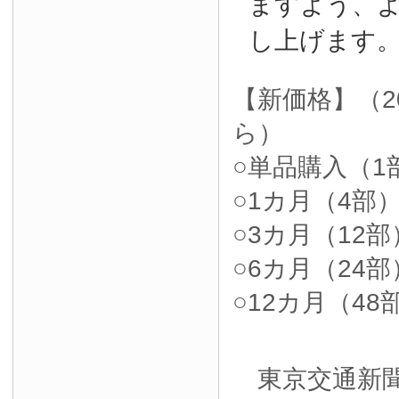
ますよう、
し上げます
【新価格】（2
ら）
○単品購入（1部
○1カ月（4部）4
○3カ月（12部）
○6カ月（24部）
○12カ月（48部
東京交通新聞