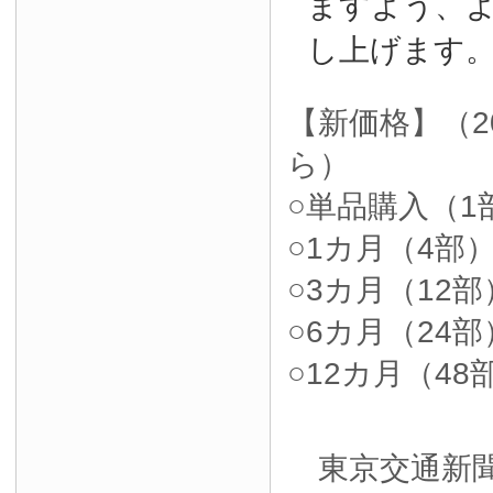
ますよう、
し上げます
【新価格】（2
ら）
○単品購入（1部
○1カ月（4部）4
○3カ月（12部）
○6カ月（24部）
○12カ月（48部
東京交通新聞