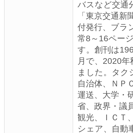
バスなど交通
「東京交通新
付発行、ブラ
常8～16ペー
す。創刊は19
月で、2020
ました。タク
自治体、ＮＰ
運送、大学・
省、政界・議
観光、ＩＣＴ
シェア、自動