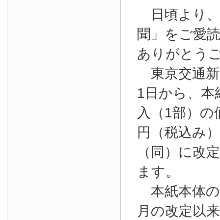
日頃より、
聞」をご愛
ありがとう
東京交通新聞
1日から、本
入（1部）の
円（税込み）か
（同）に改
ます。
本紙本体の購
月の改定以来