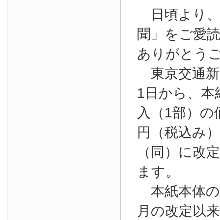
日頃より、
聞」をご愛
ありがとう
東京交通新聞
1日から、本
入（1部）の
円（税込み）か
（同）に改
ます。
本紙本体の購
月の改定以来