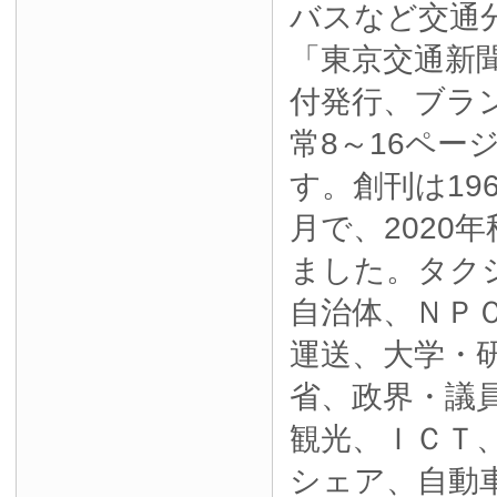
バスなど交通
「東京交通新
付発行、ブラ
常8～16ペー
す。創刊は19
月で、2020
ました。タク
自治体、ＮＰ
運送、大学・
省、政界・議
観光、ＩＣＴ
シェア、自動