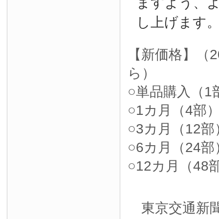
ますよう、
し上げます
【新価格】（2
ら）
○単品購入（1部
○1カ月（4部）4
○3カ月（12部）
○6カ月（24部）
○12カ月（48部
東京交通新聞