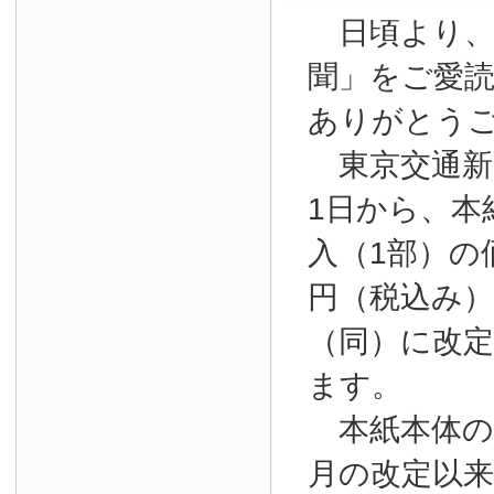
日頃より、
聞」をご愛
ありがとう
東京交通新聞
1日から、本
入（1部）の
円（税込み）か
（同）に改
ます。
本紙本体の購
月の改定以来