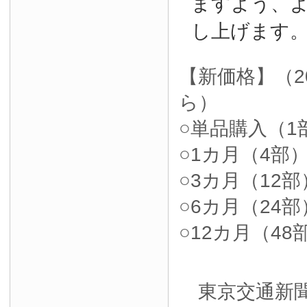
ますよう、
し上げます
【新価格】（2
ら）
○単品購入（1部
○1カ月（4部）4
○3カ月（12部）
○6カ月（24部）
○12カ月（48部
東京交通新聞