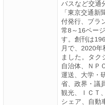
バスなど交通
「東京交通新
付発行、ブラ
常8～16ペー
す。創刊は19
月で、2020
ました。タク
自治体、ＮＰ
運送、大学・
省、政界・議
観光、ＩＣＴ
シェア、自動