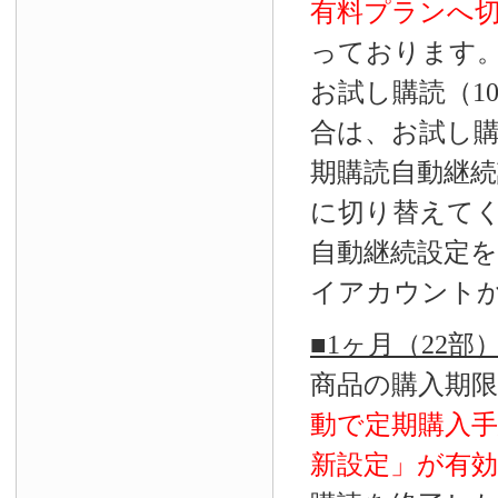
有料プランへ
っております
お試し購読（1
合は、お試し
期購読自動継続
に切り替えて
自動継続設定
イアカウント
■1ヶ月（22
商品の購入期
動で定期購入
新設定」が
有効