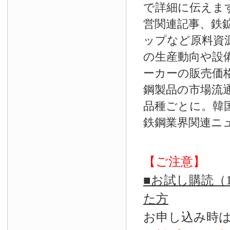
で詳細に伝えま
営関連記事、鉄
ップなど原料資
の生産動向や設
ーカーの販売価
鋼製品の市場流
品種ごとに。韓
鉄鋼業界関連ニ
【ご注意】
■お試し購読（
た方
お申し込み時