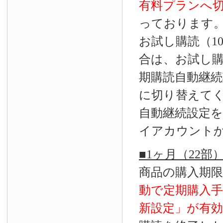
有料プランへ
っております
お試し購読（1
合は、お試し
期購読自動継続
に切り替えて
自動継続設定
イアカウント
■1ヶ月（22
商品の購入期
動で定期購入
新設定」が
有効