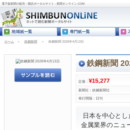
電子版新聞の販売・購読ポータルサイト - 新聞オンライン.COM
ホーム
＞
鉄鋼新聞
＞
鉄鋼新聞 2026年4月13日
鉄鋼新聞 20
¥15,277
定価：
新聞社：
鉄鋼新聞社
発行間隔：
日刊
日本を中心とし
金属業界のニュ