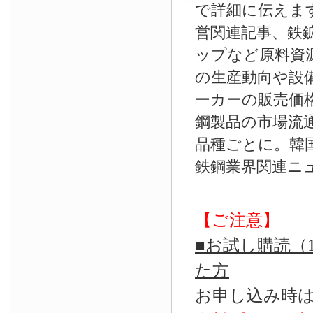
で詳細に伝えま
営関連記事、鉄
ップなど原料資
の生産動向や設
ーカーの販売価
鋼製品の市場流
品種ごとに。韓
鉄鋼業界関連ニ
【ご注意】
■お試し購読（
た方
お申し込み時