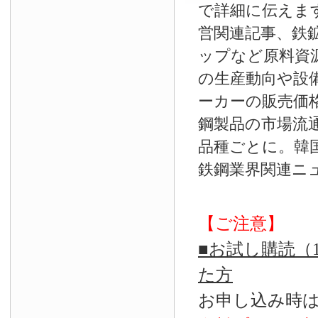
で詳細に伝えま
営関連記事、鉄
ップなど原料資
の生産動向や設
ーカーの販売価
鋼製品の市場流
品種ごとに。韓
鉄鋼業界関連ニ
【ご注意】
■お試し購読（
た方
お申し込み時