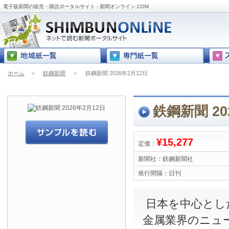
電子版新聞の販売・購読ポータルサイト - 新聞オンライン.COM
ホーム
＞
鉄鋼新聞
＞
鉄鋼新聞 2026年2月12日
鉄鋼新聞 20
¥15,277
定価：
新聞社：
鉄鋼新聞社
発行間隔：
日刊
日本を中心とし
金属業界のニュ