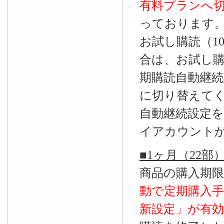
有料プランへ
っております
お試し購読（1
合は、お試し
期購読自動継続
に切り替えて
自動継続設定
イアカウント
■1ヶ月（22
商品の購入期
動で定期購入
新設定」が
有効