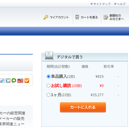
サイトマップ
ヘルプ
期間(合計部数)
価格
割引率
単品購入
(1部)
¥815
-
お試し購読
(10部)
¥0
-
1ヶ月
(22部)
¥15,277
-
カーの経営関連
メーカーの販売
業界関連ニュー