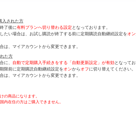
購入された方
終了後に
有料プランへ切り替わる設定
となっております。
了したい場合は、お試し購読が終了する前に定期購読自動継続設定を
オン
合は、マイアカウントから変更できます。
された方
合に、
自動で定期購入手続きをする「自動更新設定」が
有効
となってお
期限前に定期購読自動継続設定を
オン
から
オフ
に切り替えてください。
合は、マイアカウントから変更できます。
向けの商品になります。
国内在住の方はご購入できません。