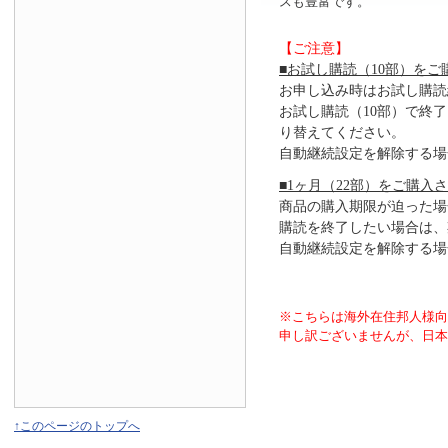
スも豊富です。
【ご注意】
■お試し購読（10部）をご
お申し込み時はお試し購読
お試し購読（10部）で終
り替えてください。
自動継続設定を解除する場
■1ヶ月（22部）をご購入
商品の購入期限が迫った場
購読を終了したい場合は、
自動継続設定を解除する場
※こちらは海外在住邦人様
申し訳ございませんが、日本
↑このページのトップへ