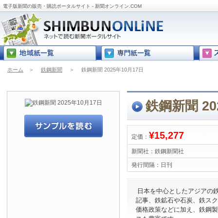
電子版新聞の販売・購読ポータルサイト - 新聞オンライン.COM
ホーム
＞
鉄鋼新聞
＞
鉄鋼新聞 2025年10月17日
鉄鋼新聞 20
¥15,277
定価：
新聞社：
鉄鋼新聞社
発行間隔：
日刊
日本を中心としたアジアの
記事、鉄鉱石や石炭、鉄スク
価格政策などに加え、鉄鋼製