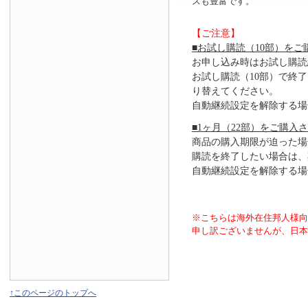
スも豊富です。
【ご注意】
■お試し購読（10部）をご
お申し込み時はお試し購読
お試し購読（10部）で終
り替えてください。
自動継続設定を解除する場
■1ヶ月（22部）をご購入
商品の購入期限が迫った場
購読を終了したい場合は、
自動継続設定を解除する場
※こちらは海外在住邦人様
申し訳ございませんが、日本
↑このページのトップへ