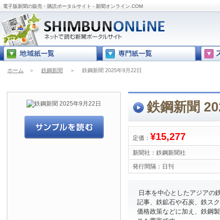
電子版新聞の販売・購読ポータルサイト - 新聞オンライン.COM
ホーム
＞
鉄鋼新聞
＞
鉄鋼新聞 2025年9月22日
鉄鋼新聞 20
¥15,277
定価：
新聞社：
鉄鋼新聞社
発行間隔：
日刊
日本を中心としたアジアの
記事、鉄鉱石や石炭、鉄スク
価格政策などに加え、鉄鋼製