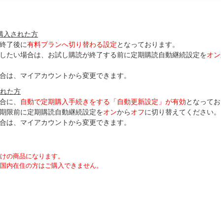
購入された方
終了後に
有料プランへ切り替わる設定
となっております。
了したい場合は、お試し購読が終了する前に定期購読自動継続設定を
オン
合は、マイアカウントから変更できます。
された方
合に、
自動で定期購入手続きをする「自動更新設定」が
有効
となってお
期限前に定期購読自動継続設定を
オン
から
オフ
に切り替えてください。
合は、マイアカウントから変更できます。
向けの商品になります。
国内在住の方はご購入できません。