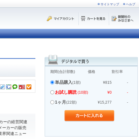
サイトマップ
ヘルプ
期間(合計部数)
価格
割引率
単品購入
(1部)
¥815
-
お試し購読
(10部)
¥0
-
1ヶ月
(22部)
¥15,277
-
カーの経営関連
メーカーの販売
業界関連ニュー