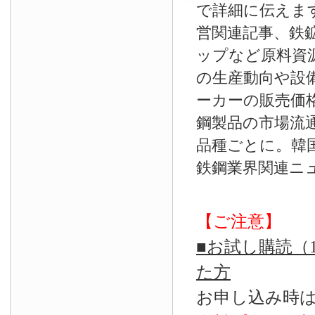
で詳細に伝えま
営関連記事、鉄
ップなど原料資
の生産動向や設
ーカーの販売価
鋼製品の市場流
品種ごとに。韓
鉄鋼業界関連ニ
【ご注意】
■お試し購読（
た方
お申し込み時