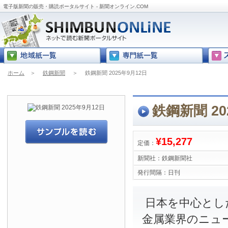
電子版新聞の販売・購読ポータルサイト - 新聞オンライン.COM
ホーム
＞
鉄鋼新聞
＞
鉄鋼新聞 2025年9月12日
鉄鋼新聞 20
¥15,277
定価：
新聞社：
鉄鋼新聞社
発行間隔：
日刊
日本を中心とし
金属業界のニュ