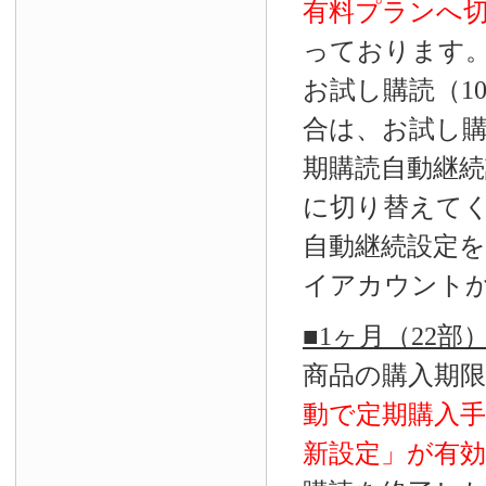
有料プランへ
っております
お試し購読（1
合は、お試し
期購読自動継続
に切り替えて
自動継続設定
イアカウント
■1ヶ月（22
商品の購入期
動で定期購入
新設定」が
有効