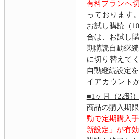
有料プランへ
っております
お試し購読（1
合は、お試し
期購読自動継続
に切り替えて
自動継続設定
イアカウント
■1ヶ月（22
商品の購入期
動で定期購入
新設定」が
有効