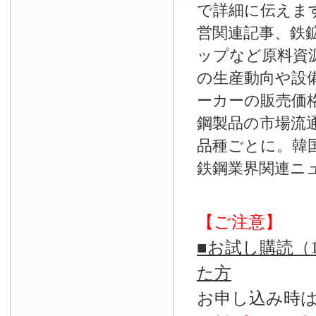
で詳細に伝えま
営関連記事、鉄
ップなど原料資
の生産動向や設
ーカーの販売価
鋼製品の市場流
品種ごとに。韓
鉄鋼業界関連ニ
【ご注意】
■お試し購読（
た方
お申し込み時