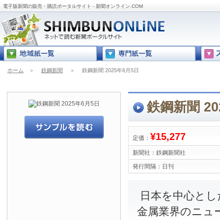
電子版新聞の販売・購読ポータルサイト - 新聞オンライン.COM
ホーム
＞
鉄鋼新聞
＞
鉄鋼新聞 2025年6月5日
鉄鋼新聞 20
¥15,277
定価：
新聞社：
鉄鋼新聞社
発行間隔：
日刊
日本を中心とし
金属業界のニュ