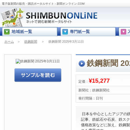
電子版新聞の販売・購読ポータルサイト - 新聞オンライン.COM
ホーム
＞
鉄鋼新聞
＞
鉄鋼新聞 2025年3月11日
鉄鋼新聞 20
¥15,277
定価：
新聞社：
鉄鋼新聞社
発行間隔：
日刊
日本を中心としたアジアの
記事、鉄鉱石や石炭、鉄スク
価格政策などに加え、鉄鋼製