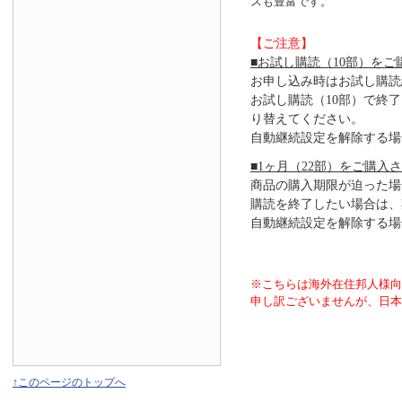
スも豊富です。
【ご注意】
■お試し購読（10部）をご
お申し込み時はお試し購読
お試し購読（10部）で終
り替えてください。
自動継続設定を解除する場
■1ヶ月（22部）をご購入
商品の購入期限が迫った場
購読を終了したい場合は、
自動継続設定を解除する場
※こちらは海外在住邦人様
申し訳ございませんが、日本
↑このページのトップへ