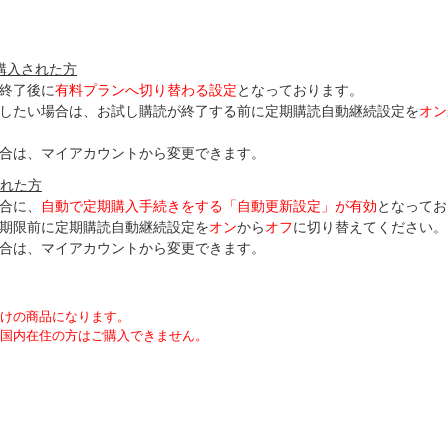
購入された方
終了後に
有料プランへ切り替わる設定
となっております。
了したい場合は、お試し購読が終了する前に定期購読自動継続設定を
オン
合は、マイアカウントから変更できます。
された方
合に、
自動で定期購入手続きをする「自動更新設定」が
有効
となってお
期限前に定期購読自動継続設定を
オン
から
オフ
に切り替えてください。
合は、マイアカウントから変更できます。
向けの商品になります。
国内在住の方はご購入できません。