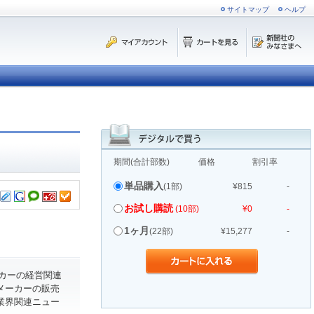
サイトマップ
ヘルプ
期間(合計部数)
価格
割引率
単品購入
(1部)
¥815
-
お試し購読
(10部)
¥0
-
1ヶ月
(22部)
¥15,277
-
カーの経営関連
メーカーの販売
業界関連ニュー