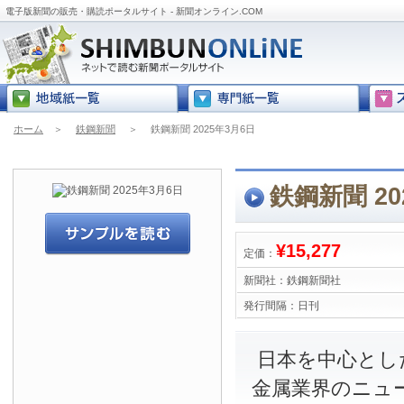
電子版新聞の販売・購読ポータルサイト - 新聞オンライン.COM
ホーム
＞
鉄鋼新聞
＞
鉄鋼新聞 2025年3月6日
鉄鋼新聞 20
¥15,277
定価：
新聞社：
鉄鋼新聞社
発行間隔：
日刊
日本を中心とし
金属業界のニュ