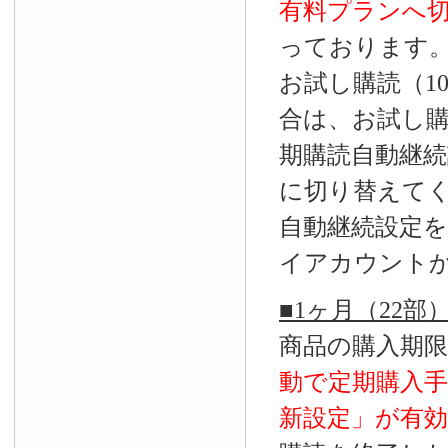
有料プランへ
っております
お試し購読（1
合は、お試し
期購読自動継続
に切り替えて
自動継続設定
イアカウント
■1ヶ月（22
商品の購入期
動で定期購入
新設定」が
有効