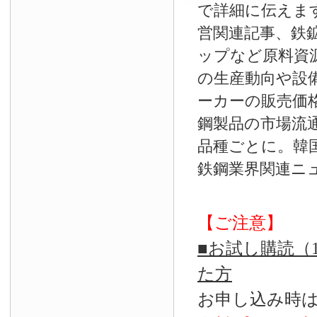
で詳細に伝えま
営関連記事、鉄
ップなど原料資
の生産動向や設
ーカーの販売価
鋼製品の市場流
品種ごとに。韓
鉄鋼業界関連ニ
【ご注意】
■お試し購読（
た方
お申し込み時