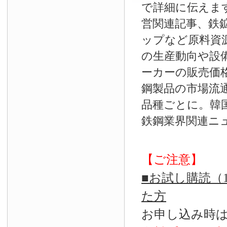
で詳細に伝えま
営関連記事、鉄
ップなど原料資
の生産動向や設
ーカーの販売価
鋼製品の市場流
品種ごとに。韓
鉄鋼業界関連ニ
【ご注意】
■お試し購読（
た方
お申し込み時