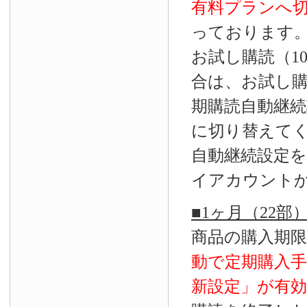
有料プランへ
っております
お試し購読（1
合は、お試し
期購読自動継続
に切り替えて
自動継続設定
イアカウント
■1ヶ月（22
商品の購入期
動で定期購入
新設定」が
有効