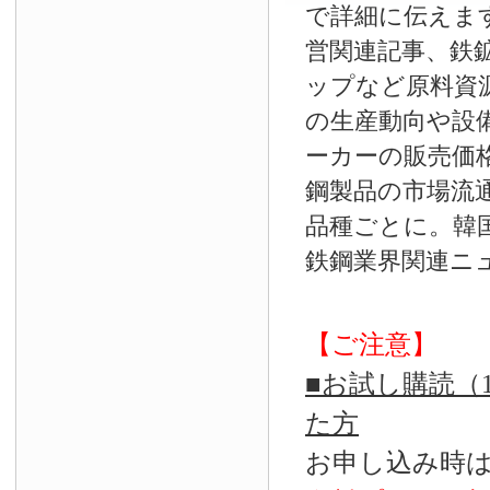
で詳細に伝えま
営関連記事、鉄
ップなど原料資
の生産動向や設
ーカーの販売価
鋼製品の市場流
品種ごとに。韓
鉄鋼業界関連ニ
【ご注意】
■お試し購読（
た方
お申し込み時