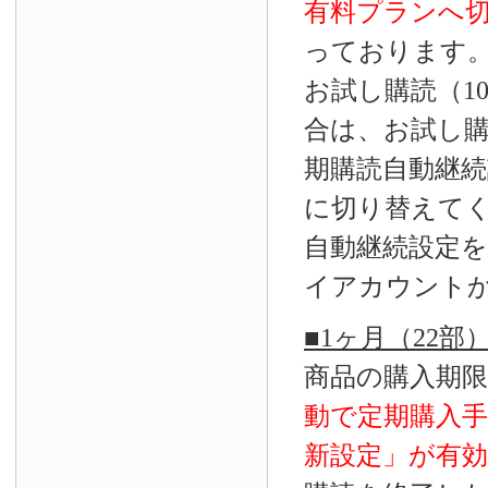
有料プランへ
っております
お試し購読（1
合は、お試し
期購読自動継続
に切り替えて
自動継続設定
イアカウント
■1ヶ月（22
商品の購入期
動で定期購入
新設定」が
有効