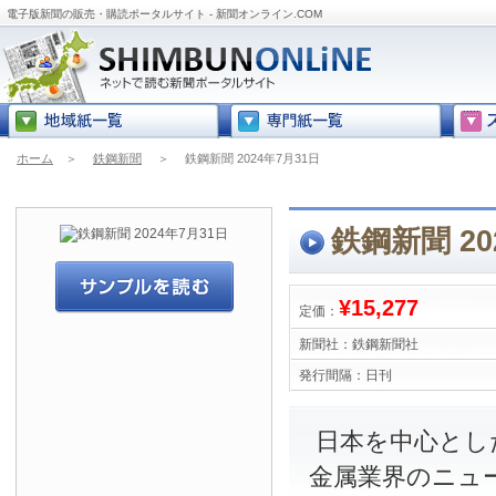
電子版新聞の販売・購読ポータルサイト - 新聞オンライン.COM
ホーム
＞
鉄鋼新聞
＞
鉄鋼新聞 2024年7月31日
鉄鋼新聞 20
¥15,277
定価：
新聞社：
鉄鋼新聞社
発行間隔：
日刊
日本を中心とし
金属業界のニュ